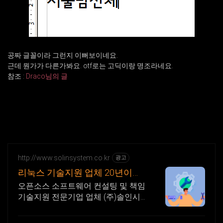
공짜 글꼴이라 그런지 이뻐보이네요.
근데 뭔가가 다른가봐요. otf로는 고딕이랑 명조라네요.
참조 :
Draco님의 글
http://www.solinsystem.co.kr
광고
리눅스 기술지원 업체 20년이상
기술지원 노하우
오픈소스 소프트웨어 컨설팅 및 책임
기술지원 전문기업 업체 (주)솔인시
스템